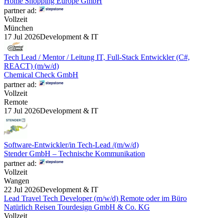
Home Shopping Europe GmbH
partner ad:
Vollzeit
München
17 Jul 2026
Development & IT
Tech Lead / Mentor / Leitung IT, Full-Stack Entwickler (C#,
REACT) (m/w/d)
Chemical Check GmbH
partner ad:
Vollzeit
Remote
17 Jul 2026
Development & IT
Software-Entwickler/in Tech-Lead /(m/w/d)
Stender GmbH – Technische Kommunikation
partner ad:
Vollzeit
Wangen
22 Jul 2026
Development & IT
Lead Travel Tech Developer (m/w/d) Remote oder im Büro
Natürlich Reisen Tourdesign GmbH & Co. KG
Vollzeit