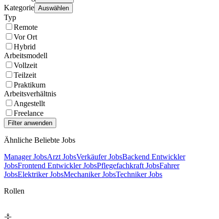
Kategorie
Auswählen
Typ
Remote
Vor Ort
Hybrid
Arbeitsmodell
Vollzeit
Teilzeit
Praktikum
Arbeitsverhältnis
Angestellt
Freelance
Ähnliche Beliebte Jobs
Manager Jobs
Arzt Jobs
Verkäufer Jobs
Backend Entwickler
Jobs
Frontend Entwickler Jobs
Pflegefachkraft Jobs
Fahrer
Jobs
Elektriker Jobs
Mechaniker Jobs
Techniker Jobs
Rollen