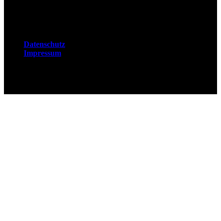
Rechtliches
Datenschutz
Impressum
© 2026 Fuchsjobs. Made with 🦊 in Berlin &
UK