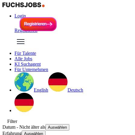
Login
R
e
g
i
s
t
r
i
e
r
e
n
R
e
g
i
s
t
r
i
e
r
e
n
Registrieren
Für Talente
Alle Jobs
KI Suchagent
Für Unternehmen
English
Deutsch
Filter
Datum
- Nicht älter als
Auswählen
Erfahrung
Auswählen