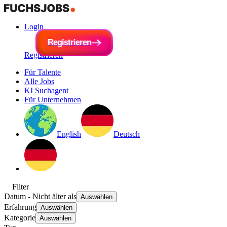
Login
R
e
g
i
R
s
e
t
r
g
i
e
i
s
r
t
e
r
n
i
e
r
e
n
Registrieren
Für Talente
Alle Jobs
KI Suchagent
Für Unternehmen
English
Deutsch
Filter
Datum
- Nicht älter als
Auswählen
Erfahrung
Auswählen
Kategorie
Auswählen