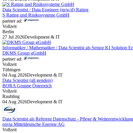
Data Scientist / Data Engineer (m/w/d) Rating
S Rating und Risikosysteme GmbH
partner ad:
Vollzeit
Berlin
27 Jul 2026
Development & IT
Informatiker / Mathematiker / Data Scientist als Senior KI Solution E
DKMS Group gGmbH
partner ad:
Vollzeit
Tübingen
04 Aug 2026
Development & IT
Data Scientist (all genders)
BORA Gruppe Österreich
Vollzeit
Raubling
04 Aug 2026
Development & IT
Data Scientist als Referent Datenschutz - Pflege & Weiterentwicklung
envia Mitteldeutsche Energie AG
Vollzeit