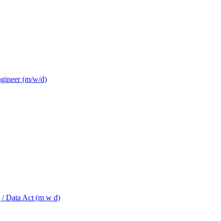
ngineer (m/w/d)
 / Data Act (m w d)