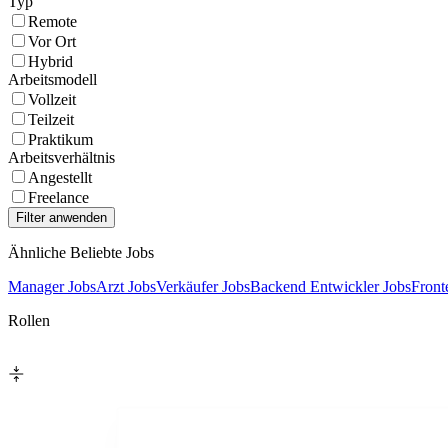
Typ
Remote
Vor Ort
Hybrid
Arbeitsmodell
Vollzeit
Teilzeit
Praktikum
Arbeitsverhältnis
Angestellt
Freelance
Ähnliche Beliebte Jobs
Manager Jobs
Arzt Jobs
Verkäufer Jobs
Backend Entwickler Jobs
Front
Rollen