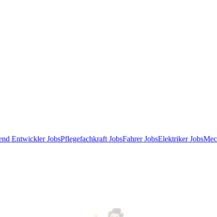
end Entwickler Jobs
Pflegefachkraft Jobs
Fahrer Jobs
Elektriker Jobs
Mec